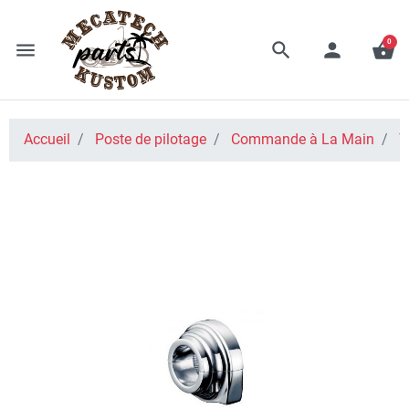
0
menu
search
person
shopping_basket
Accueil
Poste de pilotage
Commande à La Main
T