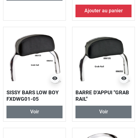
Ajouter au panier
visibility
visibility
SISSY BARS LOW BOY
BARRE D'APPUI "GRAB
FXDWG01-05
RAIL"
DETACHABLES
Voir
Voir