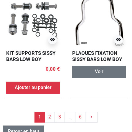
visibility
visibility
KIT SUPPORTS SISSY
PLAQUES FIXATION
BARS LOW BOY
SISSY BARS LOW BOY
FXST00-17
FXST03-up
0,00 €
Voir
Ajouter au panier
Suivant
1
2
3
…
6
keyboard_arrow_right
Retour en haut