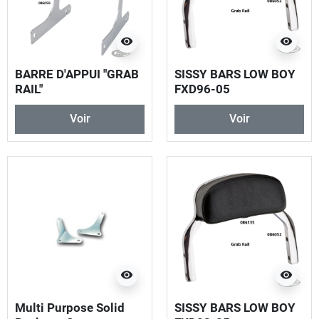
visibility
visibility
BARRE D'APPUI "GRAB
SISSY BARS LOW BOY
RAIL"
FXD96-05
DETACHABLES
Voir
Voir
visibility
visibility
Multi Purpose Solid
SISSY BARS LOW BOY