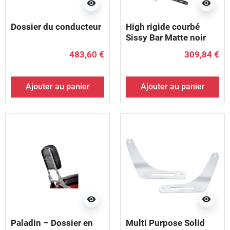
visibility
visibility
Dossier du conducteur
High rigide courbé
Sissy Bar Matte noir
enduit de poudre
483,60 €
309,84 €
Ajouter au panier
Ajouter au panier
visibility
visibility
Paladin – Dossier en
Multi Purpose Solid