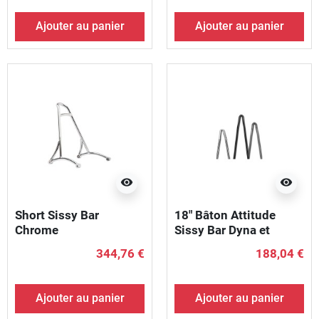
Ajouter au panier
Ajouter au panier
visibility
visibility
Short Sissy Bar
18" Bâton Attitude
Chrome
Sissy Bar Dyna et
Sportster, Largeur 6,88"
344,76 €
188,04 €
- 7,625" Chrome
Ajouter au panier
Ajouter au panier