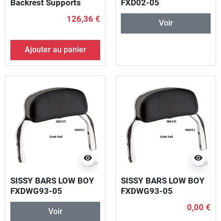
Backrest Supports
FXD02-05
Chrome
DETACHABLES
126,36 €
Voir
Ajouter au panier
visibility
visibility
SISSY BARS LOW BOY
SISSY BARS LOW BOY
FXDWG93-05
FXDWG93-05
DETACHABLES
DETACHABLES
0,00 €
Voir