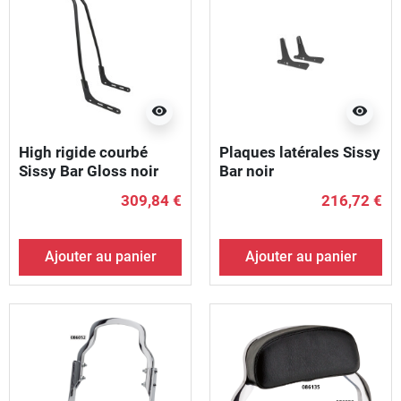
visibility
visibility
High rigide courbé
Plaques latérales Sissy
Sissy Bar Gloss noir
Bar noir
enduit de poudre
309,84 €
216,72 €
Ajouter au panier
Ajouter au panier