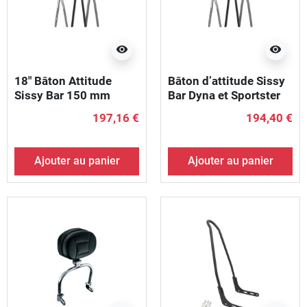
visibility
visibility
18" Bâton Attitude
Bâton d’attitude Sissy
Sissy Bar 150 mm
Bar Dyna et Sportster
pneus arrière Softails,
de 18 po, largeur 6,88"
197,16 €
194,40 €
Largeur 8,25" - 8,75"
- 7 625" noir
Chrome
Ajouter au panier
Ajouter au panier