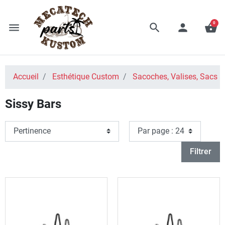
0
menu
search
person
shopping_basket
Accueil
Esthétique Custom
Sacoches, Valises, Sacs à
Sissy Bars
Filtrer