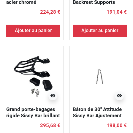
acier chromé
Backrest Supports
Chrome
224,28 €
191,04 €
Ajouter au panier
Ajouter au panier
visibility
visibility
Grand porte-bagages
Bâton de 30" Attitude
rigide Sissy Bar brillant
Sissy Bar Ajustement
en poudre noire
universel, largeur
295,68 €
198,00 €
6,88"- 8,75" Chrome