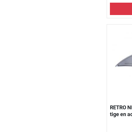
RETRO NE
tige en a