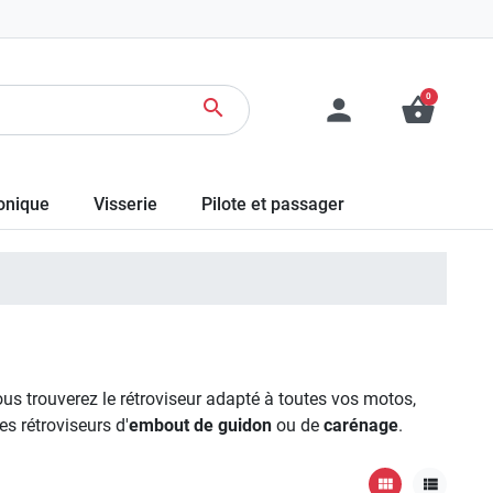
0
person
shopping_basket
search
ronique
Visserie
Pilote et passager
ous trouverez le rétroviseur adapté à toutes vos motos,
des rétroviseurs d'
embout de guidon
ou de
carénage
.
view_module
view_list