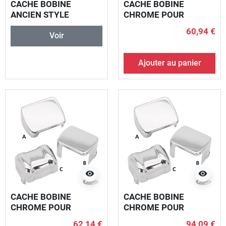
CACHE BOBINE
CACHE BOBINE
ANCIEN STYLE
CHROME POUR
SOFTAIL
60,94 €
Voir
Ajouter au panier
visibility
visibility
CACHE BOBINE
CACHE BOBINE
CHROME POUR
CHROME POUR
SOFTAIL
SOFTAIL
62,14 €
94,09 €