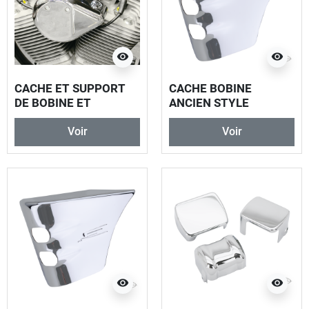
visibility
visibility
CACHE ET SUPPORT
CACHE BOBINE
DE BOBINE ET
ANCIEN STYLE
CONTACTEUR
Voir
Voir
TEARDROP
visibility
visibility