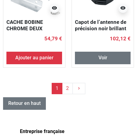
visibility
visibility
CACHE BOBINE
Capot de l’antenne de
CHROME DEUX
précision noir brillant
PARTIES
54,79 €
102,12 €
Ajouter au panier
Voir
Suivant
1
2
keyboard_arrow_right
Retour en haut
Entreprise française