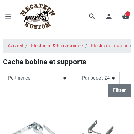
0
menu
search
person
shopping_basket
Accueil
Électricité & Électronique
Electricité moteur
Cache bobine et supports
Filtrer