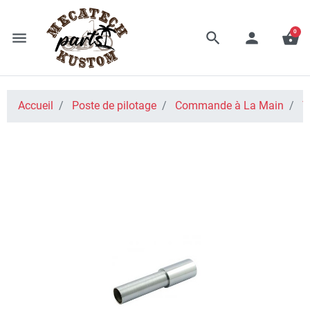
0
menu
search
person
shopping_basket
Accueil
Poste de pilotage
Commande à La Main
T