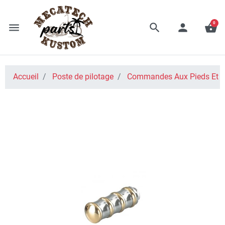
0
menu
search
person
shopping_basket
Accueil
Poste de pilotage
Commandes Aux Pieds Et A