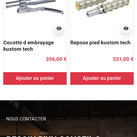
visibility
visibility
Cocotte d embrayage
Repose pied kustom tech
kustom tech
356,00 €
331,00 €
Ajouter au panier
Ajouter au panier
NOUS CONTACTER