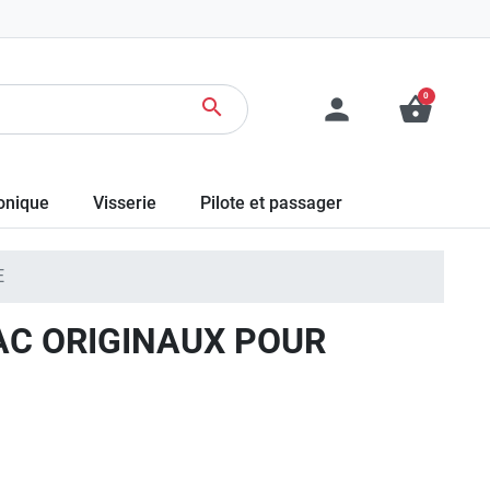
0
person
shopping_basket
search
ronique
Visserie
Pilote et passager
E
AC ORIGINAUX POUR