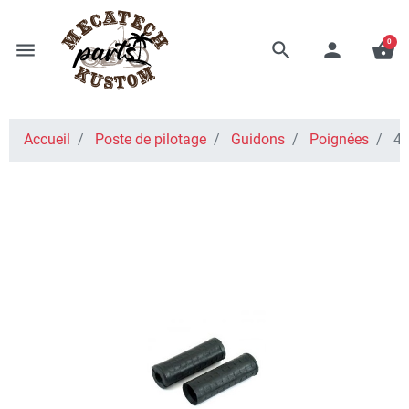
0
menu
search
person
shopping_basket
Accueil
Poste de pilotage
Guidons
Poignées
48