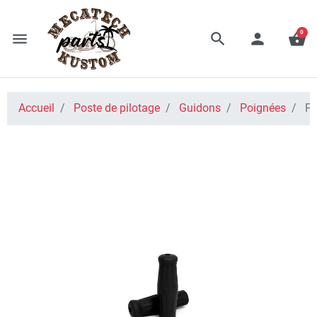
0
menu
search
person
shopping_basket
Accueil
Poste de pilotage
Guidons
Poignées
PO