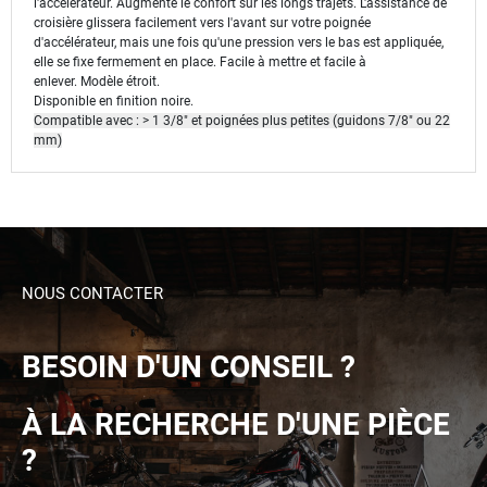
l'accélérateur.
Augmente le confort sur les longs trajets.
L'assistance de
croisière glissera facilement vers l'avant sur votre poignée
d'accélérateur, mais une fois qu'une pression vers le bas est appliquée,
elle se fixe fermement en place.
Facile à mettre et facile à
enlever.
Modèle étroit.
Disponible en finition noire.
Compatible avec : > 1 3/8" et poignées plus petites (guidons 7/8" ou 22
mm)
NOUS CONTACTER
BESOIN D'UN CONSEIL ?
À LA RECHERCHE D'UNE PIÈCE
?