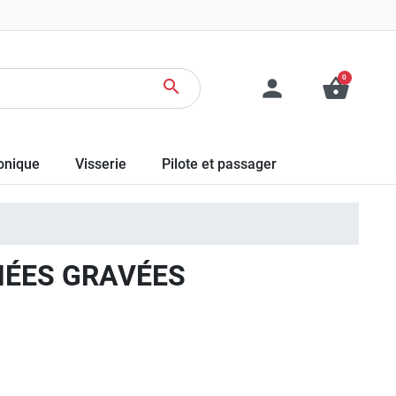
0
person
shopping_basket
search
ronique
Visserie
Pilote et passager
NÉES GRAVÉES