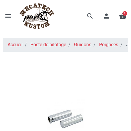
0
menu
search
person
shopping_basket
Accueil
Poste de pilotage
Guidons
Poignées
JE