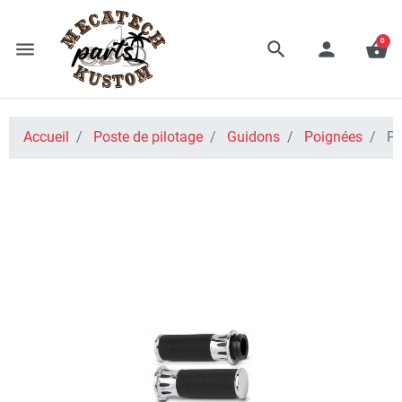
0
menu
search
person
shopping_basket
Accueil
Poste de pilotage
Guidons
Poignées
PO