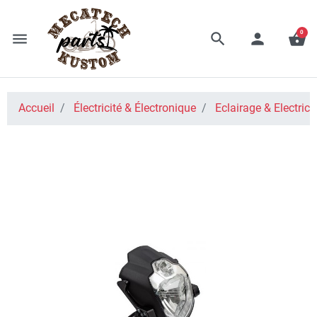
0
menu
search
person
shopping_basket
Accueil
Électricité & Électronique
Eclairage & Electrici