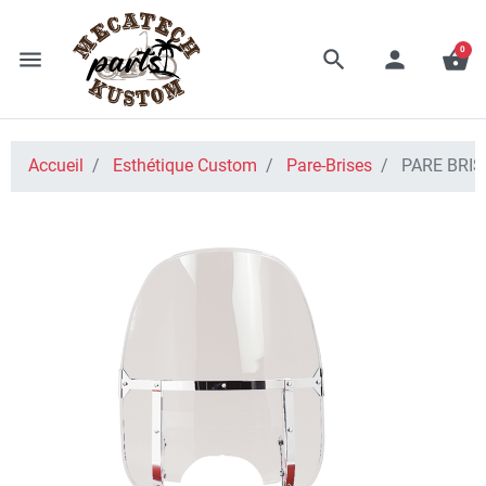
0
menu
search
person
shopping_basket
Accueil
Esthétique Custom
Pare-Brises
PARE BRIS