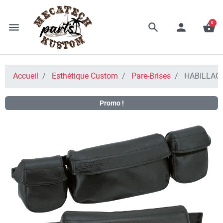
0
menu
search
person
shopping_basket
Accueil
Esthétique Custom
Pare-Brises
HABILLAGE
Promo !