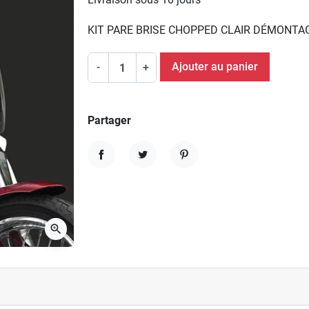
KIT PARE BRISE CHOPPED CLAIR DÉMONTA
Ajouter au panier
-
+
Partager
Partager
Tweet
Pinterest
zoom_in