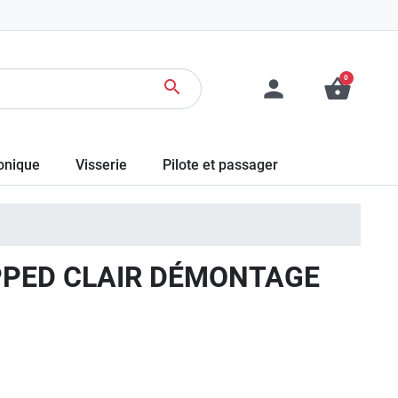
0
person
shopping_basket
search
ronique
Visserie
Pilote et passager
OPPED CLAIR DÉMONTAGE