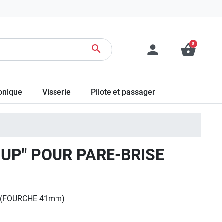
0
person
shopping_basket
search
ronique
Visserie
Pilote et passager
-UP" POUR PARE-BRISE
E (FOURCHE 41mm)