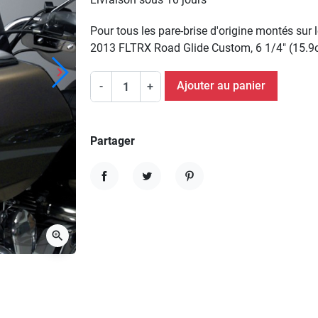
Pour tous les pare-brise d'origine montés su
2013 FLTRX Road Glide Custom, 6 1/4" (15.9c
keyboard_arrow_right
Suivant
Ajouter au panier
-
+
Partager
Partager
Tweet
Pinterest
zoom_in