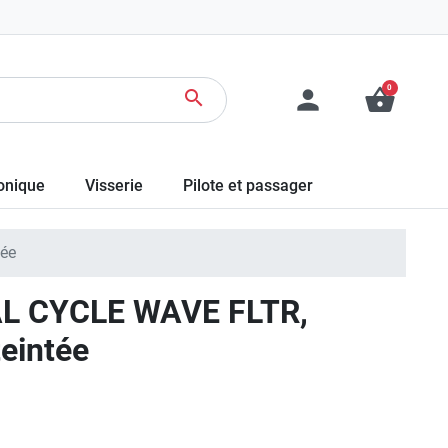
0
person
shopping_basket
search
ronique
Visserie
Pilote et passager
ée
L CYCLE WAVE FLTR,
eintée