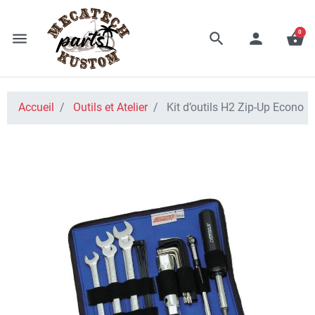
0
menu
search
person
shopping_basket
Accueil
Outils et Atelier
Kit d’outils H2 Zip-Up Econo