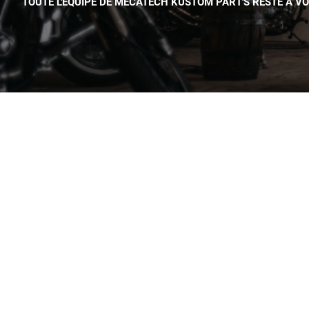
TOUTE L'ÉQUIPE DE MECATECH KUSTOM PART'S RESTE À V