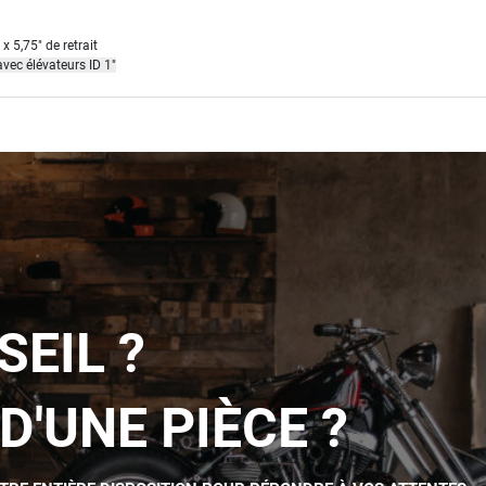
x 5,75" de retrait
avec élévateurs ID 1"
SEIL ?
D'UNE PIÈCE ?