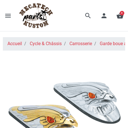
0
menu
search
person
shopping_basket
Accueil
Cycle & Châssis
Carrosserie
Garde boue a