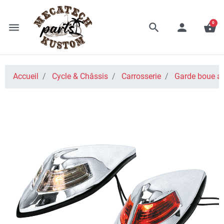
0
menu
search
person
shopping_basket
Accueil
Cycle & Châssis
Carrosserie
Garde boue a