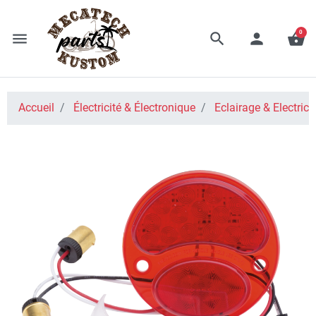
0
menu
search
person
shopping_basket
Accueil
Électricité & Électronique
Eclairage & Electrici