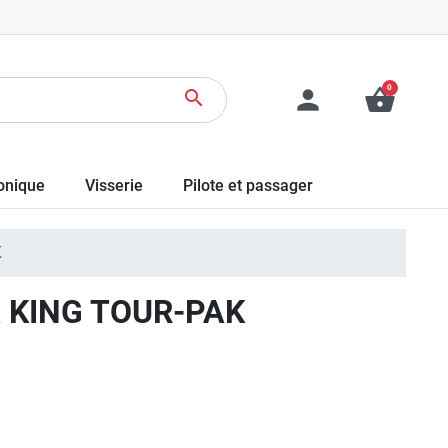
0
person
shopping_basket
search
ronique
Visserie
Pilote et passager
K
 KING TOUR-PAK