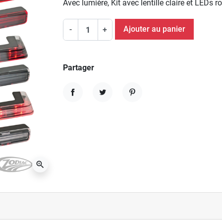
Avec lumière, Kit avec lentille claire et LEDs 
Ajouter au panier
-
+
Partager
Partager
Tweet
Pinterest
zoom_in