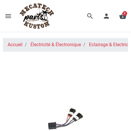
0
menu
search
person
shopping_basket
Accueil
Électricité & Électronique
Eclairage & Electrici