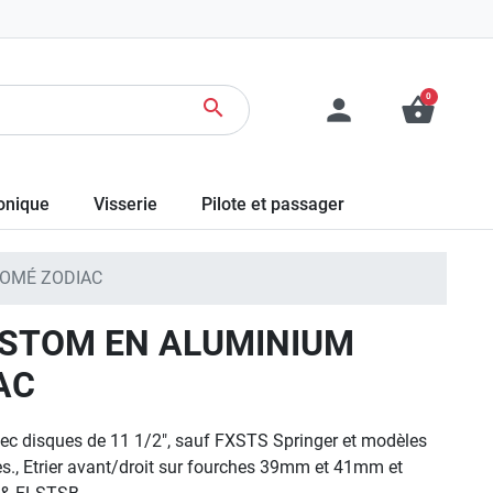
0
person
shopping_basket
search
ronique
Visserie
Pilote et passager
ROMÉ ZODIAC
CUSTOM EN ALUMINIUM
AC
vec disques de 11 1/2", sauf FXSTS Springer et modèles
es., Etrier avant/droit sur fourches 39mm et 41mm et