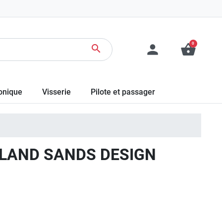
0
person
shopping_basket
search
ronique
Visserie
Pilote et passager
OLAND SANDS DESIGN