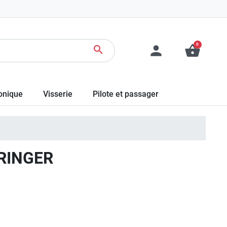
0
person
shopping_basket
search
ronique
Visserie
Pilote et passager
ERINGER