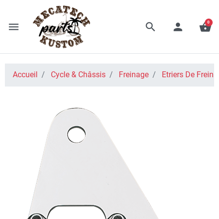
0
menu
search
person
shopping_basket
Accueil
Cycle & Châssis
Freinage
Etriers De Frein