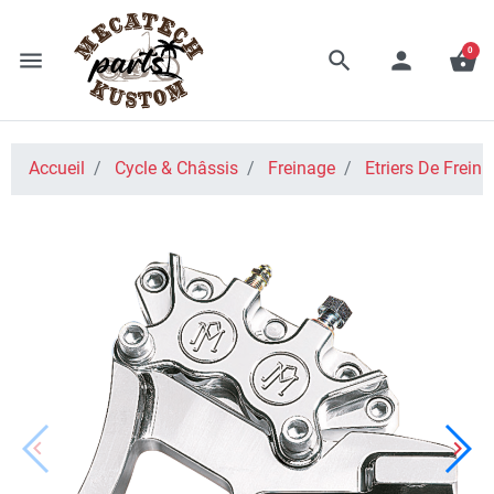
0
menu
search
person
shopping_basket
Accueil
Cycle & Châssis
Freinage
Etriers De Frein
keyboard_arrow_left
keyboard_arrow_right
Précédent
Suiv