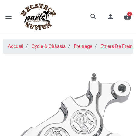
0
menu
search
person
shopping_basket
Accueil
Cycle & Châssis
Freinage
Etriers De Frein