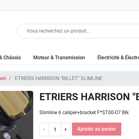
& Châssis
Moteur & Transmission
Électricité & Élect
rein
ETRIERS HARRISON "BILLET" SLIMLINE
ETRIERS HARRISON "B
Slimline 6 caliper+bracket F*ST00-07 Blk
Ajouter au panier
-
+