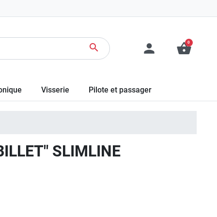
0
person
shopping_basket
search
ronique
Visserie
Pilote et passager
ILLET" SLIMLINE