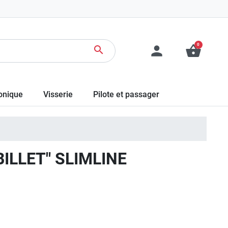
0
person
shopping_basket
search
ronique
Visserie
Pilote et passager
ILLET" SLIMLINE