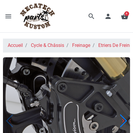
0
menu
search
person
shopping_basket
Accueil
Cycle & Châssis
Freinage
Etriers De Frein
keyboard_arrow_left
keyboard_arrow_right
Précédent
Suiv