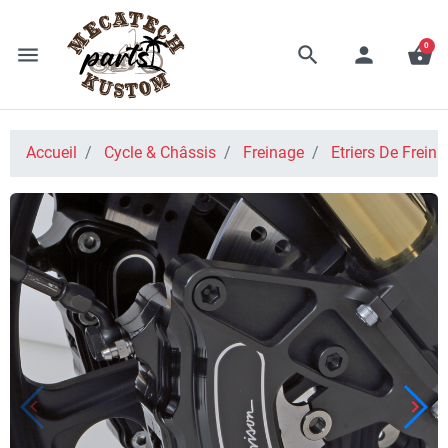
0
menu
search
person
shopping_basket
Accueil
Cycle & Châssis
Freinage
Etriers De Frein
keyboard_arrow_left
keyboard_arrow_right
Précédent
Suiv