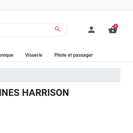
0
person
shopping_basket
search
ronique
Visserie
Pilote et passager
SINES HARRISON