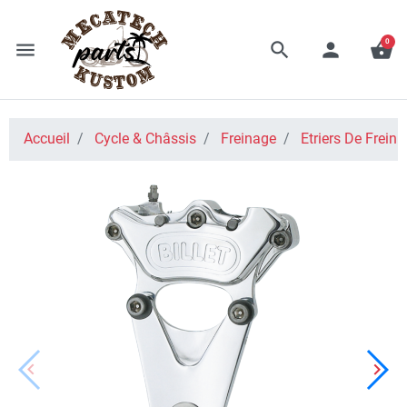
0
menu
search
person
shopping_basket
Accueil
Cycle & Châssis
Freinage
Etriers De Frein
keyboard_arrow_left
keyboard_arrow_right
Précédent
Suiv