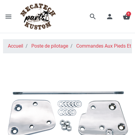
0
menu
search
person
shopping_basket
Accueil
Poste de pilotage
Commandes Aux Pieds Et A