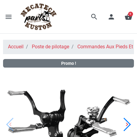
0
menu
search
person
shopping_basket
Accueil
Poste de pilotage
Commandes Aux Pieds Et A
Promo !
keyboard_arrow_left
keyboard_arrow_right
Précédent
Suiv