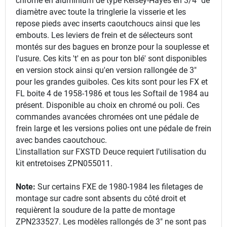
chromé en aluminium de type Kelsey-Hayes en 3/4" de
diamètre avec toute la tringlerie la visserie et les
repose pieds avec inserts caoutchoucs ainsi que les
embouts. Les leviers de frein et de sélecteurs sont
montés sur des bagues en bronze pour la souplesse et
l'usure. Ces kits 't' en as pour ton blé' sont disponibles
en version stock ainsi qu'en version rallongée de 3"
pour les grandes guiboles. Ces kits sont pour les FX et
FL boite 4 de 1958-1986 et tous les Softail de 1984 au
présent. Disponible au choix en chromé ou poli. Ces
commandes avancées chromées ont une pédale de
frein large et les versions polies ont une pédale de frein
avec bandes caoutchouc.
L'installation sur FXSTD Deuce requiert l'utilisation du
kit entretoises ZPN055011.
Note:
Sur certains FXE de 1980-1984 les filetages de
montage sur cadre sont absents du côté droit et
requièrent la soudure de la patte de montage
ZPN233527. Les modèles rallongés de 3" ne sont pas