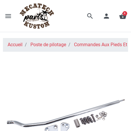
0
menu
search
person
shopping_basket
Accueil
Poste de pilotage
Commandes Aux Pieds Et A