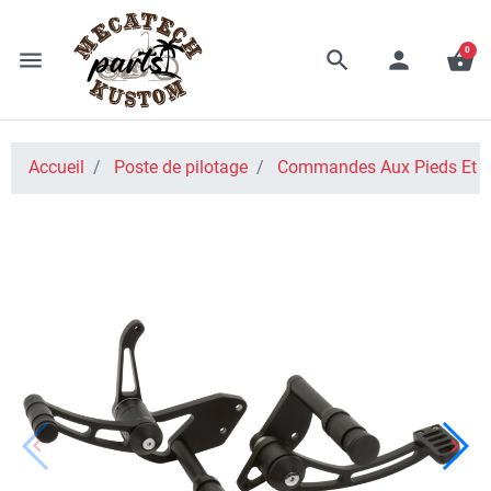
0
menu
search
person
shopping_basket
Accueil
Poste de pilotage
Commandes Aux Pieds Et A
keyboard_arrow_left
keyboard_arrow_right
Précédent
Suiv