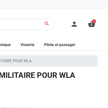
0
person
shopping_basket
search
ronique
Visserie
Pilote et passager
LITAIRE POUR WLA
MILITAIRE POUR WLA