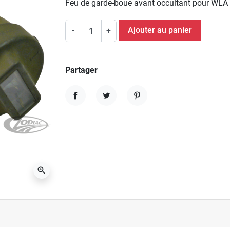
Feu de garde-boue avant occultant pour WL
Ajouter au panier
-
+
Partager
Partager
Tweet
Pinterest
zoom_in