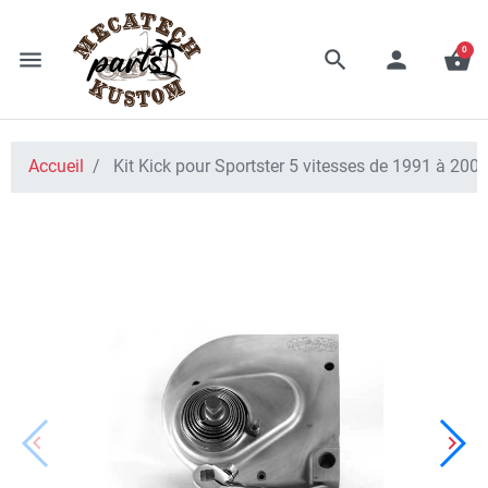
0
menu
search
person
shopping_basket
Accueil
Kit Kick pour Sportster 5 vitesses de 1991 à 200
keyboard_arrow_left
keyboard_arrow_right
Précédent
Suiv