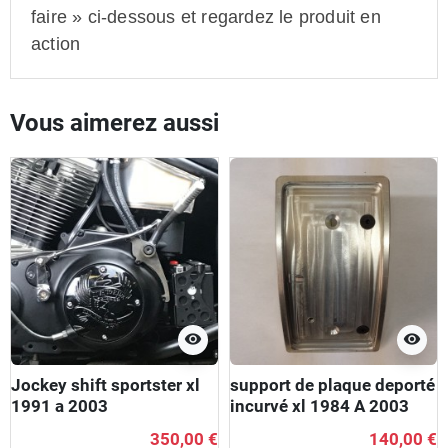
faire » ci-dessous et regardez le produit en
action
Vous aimerez aussi
visibility
visibility
Jockey shift sportster xl
support de plaque deporté
1991 a 2003
incurvé xl 1984 A 2003
350,00 €
140,00 €