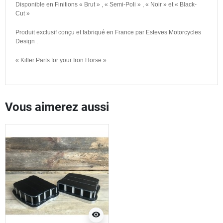
Disponible en Finitions « Brut » , « Semi-Poli » , « Noir » et « Black-
Cut »
Produit exclusif conçu et fabriqué en France par Esteves Motorcycles
Design .
« Killer Parts for your Iron Horse »
Vous aimerez aussi
visibility