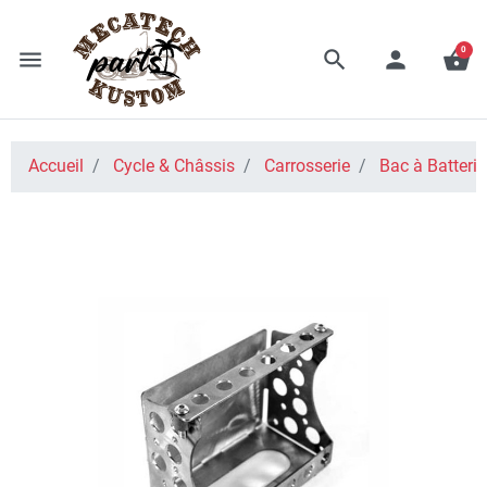
0
menu
search
person
shopping_basket
Accueil
Cycle & Châssis
Carrosserie
Bac à Batterie