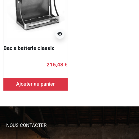
visibility
Bac a batterie classic
216,48 €
Ajouter au panier
NOUS CONTACTER