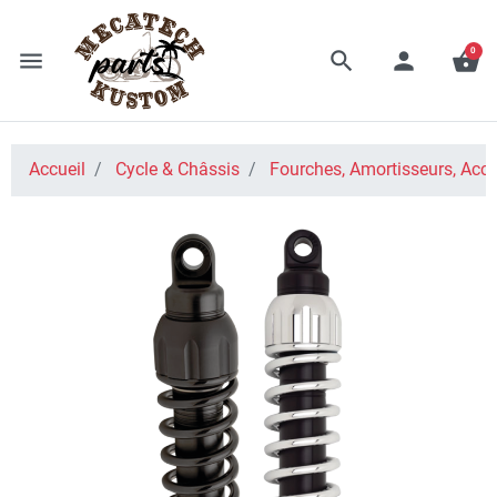
0
menu
search
person
shopping_basket
Accueil
Cycle & Châssis
Fourches, Amortisseurs, Acce