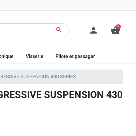
0
person
shopping_basket
search
ronique
Visserie
Pilote et passager
ESSIVE SUSPENSION 430 SERIES
RESSIVE SUSPENSION 430