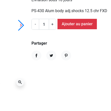
PS-430 Alum body adj.shocks 12.5 chr FXD
Ajouter au panier
-
+
keyboard_arrow_right
Suivant
Partager
Partager
Tweet
Pinterest
zoom_in