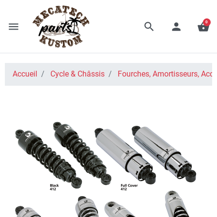
0
menu
search
person
shopping_basket
Accueil
Cycle & Châssis
Fourches, Amortisseurs, Acce